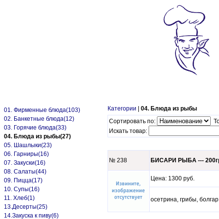
Категории
|
04. Блюда из рыбы
01. Фирменные блюда(103)
02. Банкетные блюда(12)
Сортировать по:
То
03. Горячие блюда(33)
Искать товар:
04. Блюда из рыбы(27)
05. Шашлыки(23)
06. Гарниры(16)
№ 238
БИСАРИ РЫБА --- 200г
07. Закуски(16)
08. Салаты(44)
Цена: 1300 руб.
09. Пицца(17)
10. Супы(16)
11. Хлеб(1)
осетрина, грибы, болгар
13.Десерты(25)
14.Закуска к пиву(6)