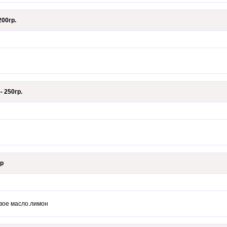
00гр.
 250гр.
гр
вое масло.лимон