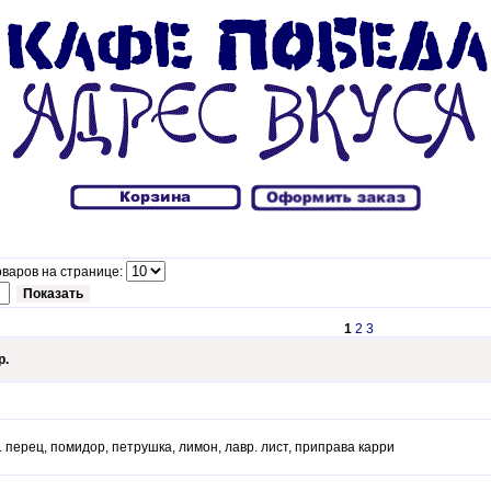
варов на странице:
1
2
3
р.
. перец, помидор, петрушка, лимон, лавр. лист, приправа карри