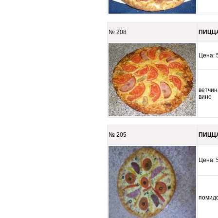
№ 208
ПИЦЦА
Цена
ветчин
вино
№ 205
ПИЦЦА
Цена
помидо