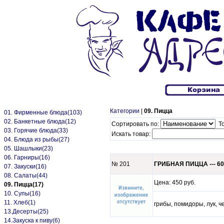
Категории
|
09. Пицца
01. Фирменные блюда(103)
02. Банкетные блюда(12)
Сортировать по:
То
03. Горячие блюда(33)
Искать товар:
04. Блюда из рыбы(27)
05. Шашлыки(23)
06. Гарниры(16)
№ 201
ГРИБНАЯ ПИЦЦА --- 60
07. Закуски(16)
08. Салаты(44)
Цена: 450 руб.
09. Пицца(17)
10. Супы(16)
11. Хлеб(1)
грибы, помидоры, лук, ч
13.Десерты(25)
14.Закуска к пиву(6)