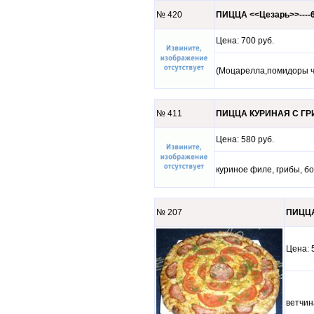
№ 420
ПИЦЦА <<Цезарь>>----
Цена: 700 руб.
(Моцарелла,помидоры че
№ 411
ПИЦЦА КУРИНАЯ С ГРИ
Цена: 580 руб.
куриное филе, грибы, б
№ 207
ПИЦЦА
Цена
ветчин