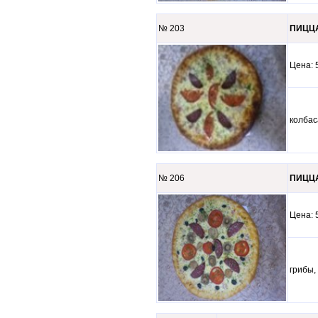
№ 203
ПИЦЦА
Цена
колбас
№ 206
ПИЦЦА
Цена
грибы,