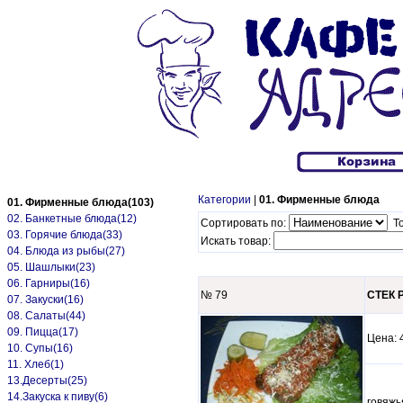
Категории
|
01. Фирменные блюда
01. Фирменные блюда(103)
02. Банкетные блюда(12)
Сортировать по:
То
03. Горячие блюда(33)
Искать товар:
04. Блюда из рыбы(27)
05. Шашлыки(23)
06. Гарниры(16)
№ 79
СТЕК Р
07. Закуски(16)
08. Салаты(44)
09. Пицца(17)
Цена
10. Супы(16)
11. Хлеб(1)
13.Десерты(25)
14.Закуска к пиву(6)
говяжь