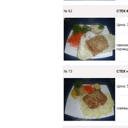
№ 82
СТЕК Ф
Цена
свиная
горчиц
№ 73
СТЕК «
Цена
говяжь