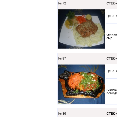
№ 72
СТЕК «
Цена
свиная
сыр
№ 87
СТЕК «
Цена
говяжь
помидо
№ 86
СТЕК «