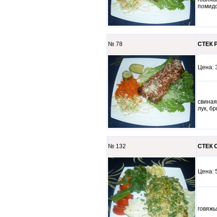
помид
№ 78
СТЕК Р
Цена
свиная
лук, б
№ 132
СТЕК С
Цена
говяжь