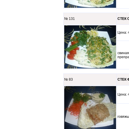
№ 131
СТЕК С
Цена
свиная
препр
№ 83
СТЕК Ф
Цена
говяжь